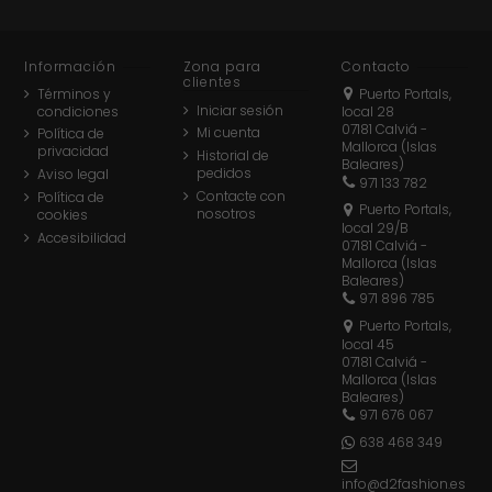
Información
Zona para
Contacto
clientes
Términos y
Puerto Portals,
Iniciar sesión
condiciones
local 28
07181 Calviá -
Mi cuenta
Política de
Mallorca (Islas
privacidad
Historial de
Baleares)
pedidos
Aviso legal
971 133 782
Contacte con
Política de
Puerto Portals,
nosotros
cookies
local 29/B
Accesibilidad
07181 Calviá -
Mallorca (Islas
Baleares)
971 896 785
Puerto Portals,
local 45
07181 Calviá -
Mallorca (Islas
Baleares)
971 676 067
638 468 349
info@d2fashion.es