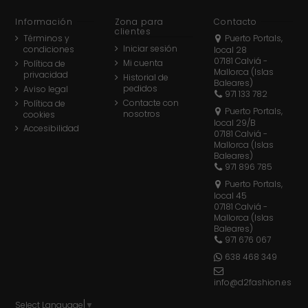
Información
Zona para
Contacto
clientes
Términos y
Puerto Portals,
Iniciar sesión
condiciones
local 28
07181 Calviá -
Mi cuenta
Política de
Mallorca (Islas
privacidad
Historial de
Baleares)
pedidos
Aviso legal
971 133 782
Contacte con
Política de
Puerto Portals,
nosotros
cookies
local 29/B
Accesibilidad
07181 Calviá -
Mallorca (Islas
Baleares)
971 896 785
Puerto Portals,
local 45
07181 Calviá -
Mallorca (Islas
Baleares)
971 676 067
638 468 349
info@d2fashion.es
Select Language
▼