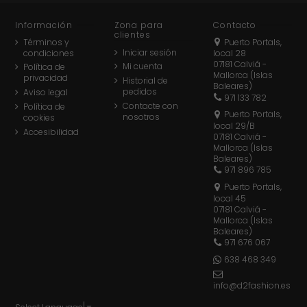
Información
Zona para
Contacto
clientes
Términos y
Puerto Portals,
Iniciar sesión
condiciones
local 28
07181 Calviá -
Mi cuenta
Política de
Mallorca (Islas
privacidad
Historial de
Baleares)
pedidos
Aviso legal
971 133 782
Contacte con
Política de
Puerto Portals,
nosotros
cookies
local 29/B
Accesibilidad
07181 Calviá -
Mallorca (Islas
Baleares)
971 896 785
Puerto Portals,
local 45
07181 Calviá -
Mallorca (Islas
Baleares)
971 676 067
638 468 349
info@d2fashion.es