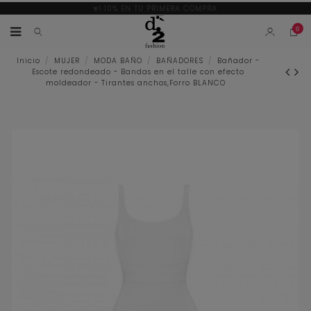
10% EN TU PRIMERA COMPRA
0
Inicio
MUJER
MODA BAÑO
BAÑADORES
Bañador -
Escote redondeado - Bandas en el talle con efecto
moldeador - Tirantes anchos,Forro BLANCO