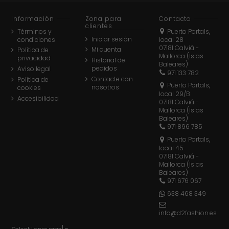
Información
Zona para
Contacto
clientes
Términos y
Puerto Portals,
Iniciar sesión
condiciones
local 28
07181 Calviá -
Mi cuenta
Política de
Mallorca (Islas
privacidad
Historial de
Baleares)
pedidos
Aviso legal
971 133 782
Contacte con
Política de
Puerto Portals,
nosotros
cookies
local 29/B
Accesibilidad
07181 Calviá -
Mallorca (Islas
Baleares)
971 896 785
Puerto Portals,
local 45
07181 Calviá -
Mallorca (Islas
Baleares)
971 676 067
638 468 349
info@d2fashion.es