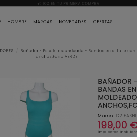
10% EN TU PRIMERA COMPRA
R
HOMBRE
MARCAS
NOVEDADES
OFERTAS
ADORES
Bañador - Escote redondeado - Bandas en el talle con 
anchos,Forro VERDE
BAÑADOR -
BANDAS EN
MOLDEADOR
ANCHOS,FO
Marca:
D2 FASH
199,00 
Impuestos incluido