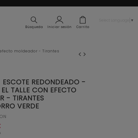
Select Language
▼
Búsqueda
Iniciar sesión
Carrito
efecto moldeador - Tirantes
 ESCOTE REDONDEADO -
 EL TALLE CON EFECTO
 - TIRANTES
RRO VERDE
ION
€
s