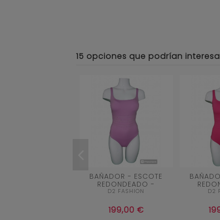
15 opciones que podrían interesa
38
40
42
42
46
48
BAÑADOR - ESCOTE
BAÑADO
REDONDEADO -
REDO
ROSA PALO
BANDAS EN EL TALLE
BANDAS 
D2 FASHION
D2 
CON EFECTO
CON

Aña
MOLDEADOR -
MOLD
199,00 €
19

Añadir al carrito
TIRANTES...
TIR