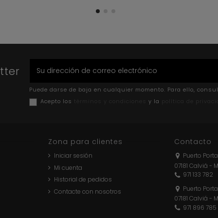
tter
Puede darse de baja en cualquier momento. Para ello, consul
Acepto los
términos y condiciones
y la
política de privac
Zona para clientes
Contacto
Iniciar sesión
Puerto Porta
07181 Calviá - 
Mi cuenta
971 133 782
Historial de pedidos
Puerto Porta
Contacte con nosotros
07181 Calviá - 
971 896 785