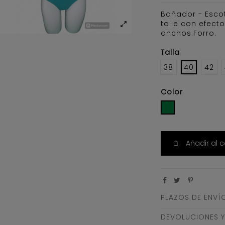
Bañador - Esco
talle con efect
anchos.Forro.
Talla
38
40
42
Color
VERDE
Añadir al c
PLAZOS DE ENVÍ
DEVOLUCIONES 