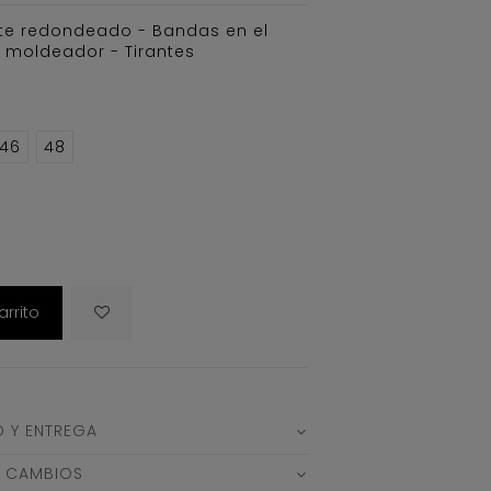
te redondeado - Bandas en el
o moldeador - Tirantes
46
48
arrito
O Y ENTREGA
Y CAMBIOS