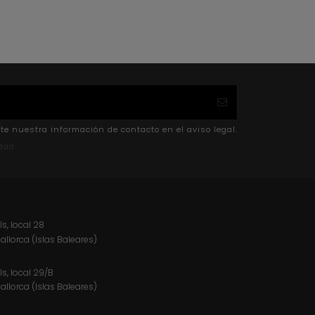
te nuestra información de contacto en el aviso legal.
idad
ls, local 28
Mallorca (Islas Baleares)
ls, local 29/B
Mallorca (Islas Baleares)