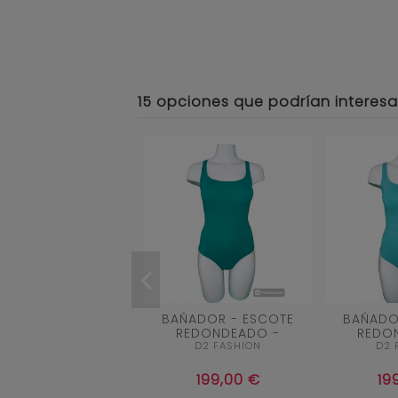
15 opciones que podrían interesa
40
42
44
46
48
BAÑADOR - ESCOTE
BAÑADO
REDONDEADO -
REDO
4
BANDAS EN EL TALLE
BANDAS 
D2 FASHION
D2 
CON EFECTO
CON

Aña
MOLDEADOR -
MOLD
199,00 €
19

Añadir al carrito
TIRANTES...
TIR