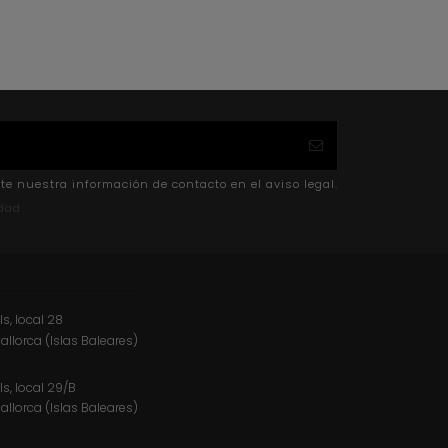
te nuestra información de contacto en el aviso legal.
idad
ls, local 28
Mallorca (Islas Baleares)
ls, local 29/B
Mallorca (Islas Baleares)