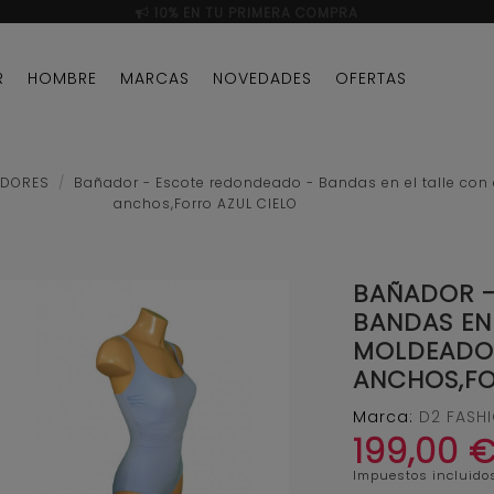
10% EN TU PRIMERA COMPRA
R
HOMBRE
MARCAS
NOVEDADES
OFERTAS
ADORES
Bañador - Escote redondeado - Bandas en el talle con 
anchos,Forro AZUL CIELO
BAÑADOR -
BANDAS EN
MOLDEADOR
ANCHOS,FO
Marca:
D2 FASH
199,00 
Impuestos incluido