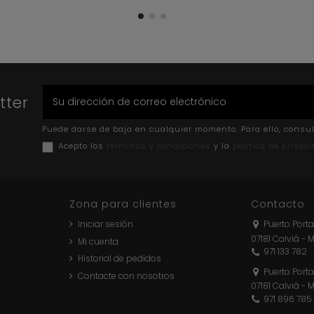
tter
Puede darse de baja en cualquier momento. Para ello, consul
Acepto los
términos y condiciones
y la
política de privac
Zona para clientes
Contacto
Iniciar sesión
Puerto Porta
07181 Calviá - 
Mi cuenta
971 133 782
Historial de pedidos
Puerto Porta
Contacte con nosotros
07181 Calviá - 
971 896 785