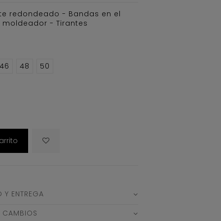
te redondeado - Bandas en el
o moldeador - Tirantes
46
48
50
arrito
O Y ENTREGA
Y CAMBIOS