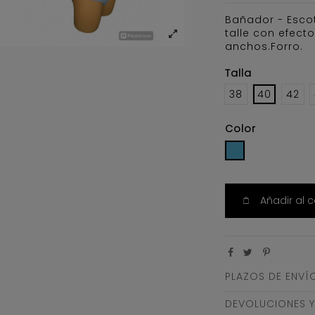
Bañador - Esco
talle con efect
anchos.Forro.
Talla
38
40
42
Color
AZUL CIELO
Añadir al c
PLAZOS DE ENVÍ
DEVOLUCIONES 