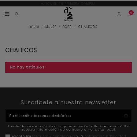
10% EN TU PRIMERA COMPRA
0
Inicio
MUJER
ROPA
CHALECOS
CHALECOS
No hay artículos.
Suscríbete a nuestra newsletter
Puede darse de baja en cualquier momento. Para ello, consulte
nuestra información de contacto en el aviso legal.
Acepto los
términos y condiciones
y la
política de privacidad