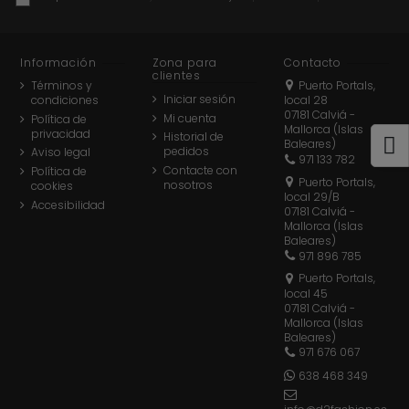
Información
Zona para
Contacto
clientes
Términos y
Puerto Portals,
Iniciar sesión
condiciones
local 28
07181 Calviá -
Mi cuenta
Política de
Mallorca (Islas
privacidad
Historial de
Baleares)
pedidos
Aviso legal
971 133 782
Contacte con
Política de
Puerto Portals,
nosotros
cookies
local 29/B
Accesibilidad
07181 Calviá -
Mallorca (Islas
Baleares)
971 896 785
Puerto Portals,
local 45
07181 Calviá -
Mallorca (Islas
Baleares)
971 676 067
638 468 349