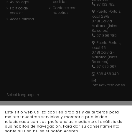
pedidos
Aviso legal
971 133 782
Contacte con
Política de
Puerto Portals,
nosotros
cookies
local 29/B
Accesibilidad
07181 Calviá -
Mallorca (Islas
Baleares)
971 896 785
Puerto Portals,
local 45
07181 Calviá -
Mallorca (Islas
Baleares)
971 676 067
638 468 349
info@d2fashion.es
Select Language
▼
© d2 fashion - Todos los derechos reservados - Powered
Este sitio web utiliza cookies propias y de terceros para
by
bytefactory
mejorar nuestros servicios y mostrarle publicidad
relacionada con sus preferencias mediante el análisis de
sus hábitos de navegación. Para dar su consentimiento
sobre su uso pulse el botón Acepto.