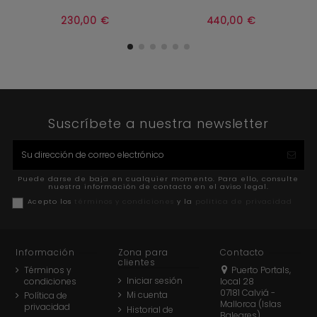


Añadir al carrito
Añadir al carrito
230,00 €
440,00 €
Suscríbete a nuestra newsletter
Puede darse de baja en cualquier momento. Para ello, consulte
nuestra información de contacto en el aviso legal.
Acepto los
términos y condiciones
y la
política de privacidad
Información
Zona para
Contacto
clientes
Términos y
Puerto Portals,
Iniciar sesión
condiciones
local 28
07181 Calviá -
Mi cuenta
Política de
Mallorca (Islas
privacidad
Historial de
Baleares)