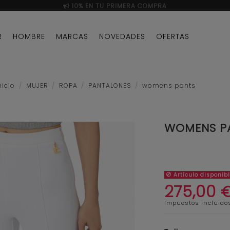
10% EN TU PRIMERA COMPRA
R
HOMBRE
MARCAS
NOVEDADES
OFERTAS
nicio
MUJER
ROPA
PANTALONES
womens pants
WOMENS P
Artículo disponib
275,00 
Impuestos incluido