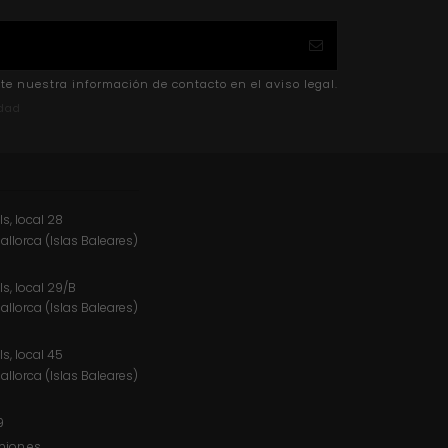
te nuestra información de contacto en el aviso legal.
idad
ls, local 28
Mallorca (Islas Baleares)
ls, local 29/B
Mallorca (Islas Baleares)
ls, local 45
Mallorca (Islas Baleares)
9
hion.es