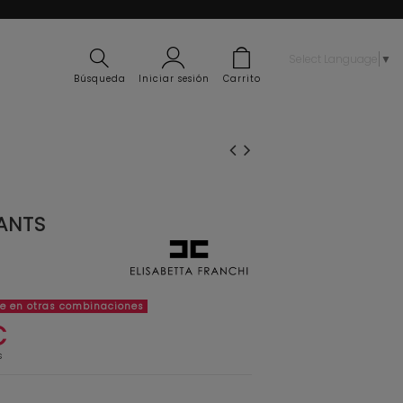
Select Language
▼
Búsqueda
Iniciar sesión
Carrito
ANTS
le en otras combinaciones
€
s