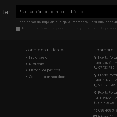
tter
Puede darse de baja en cualquier momento. Para ello, consul
Acepto los
términos y condiciones
y la
política de privac
Zona para clientes
Contacto
Iniciar sesión
Puerto Porta
07181 Calviá - 
Mi cuenta
971 133 782
Historial de pedidos
Puerto Porta
Contacte con nosotros
07181 Calviá - 
971 896 785
Puerto Porta
07181 Calviá - 
971 676 067
638 468 34
info@d2fas