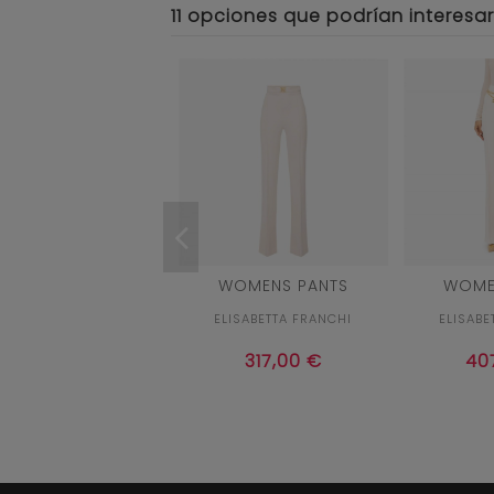
11 opciones que podrían interesar
46
WOMENS PANTS
WOME
CRUDO
ELISABETTA FRANCHI
ELISABE


Añadir al carrito
Aña
317,00 €
40