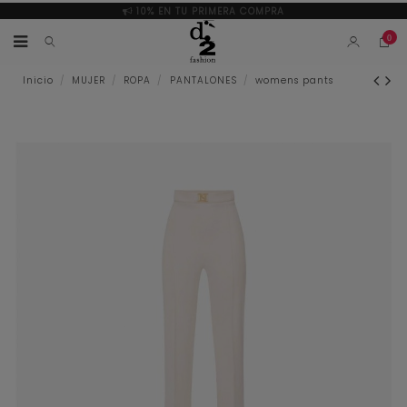
10% EN TU PRIMERA COMPRA
0
Inicio
MUJER
ROPA
PANTALONES
womens pants