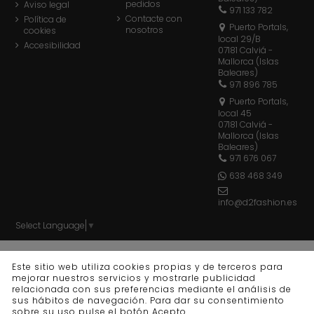
pedidos
Aviso legal
971 133 782
Contacte con
Política de
Puerto Portals,
nosotros
cookies
local 29/B
Accesibilidad
07181 Calviá -
Mallorca (Islas
Baleares)
971 896 785
Puerto Portals,
local 45
07181 Calviá -
Mallorca (Islas
Baleares)
971 676 067
638 468 349
info@d2fashion.es
Select Language
▼
© d2 fashion - Todos los derechos reservados - Powered
Este sitio web utiliza cookies propias y de terceros para
by
bytefactory
mejorar nuestros servicios y mostrarle publicidad
relacionada con sus preferencias mediante el análisis de
sus hábitos de navegación. Para dar su consentimiento
sobre su uso pulse el botón Acepto.