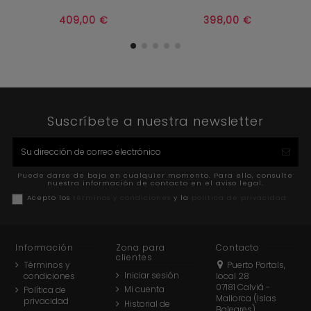


Añadir al carrito
Añadir al carrito
409,00 €
398,00 €
Suscríbete a nuestra newsletter
Puede darse de baja en cualquier momento. Para ello, consulte
nuestra información de contacto en el aviso legal.
Acepto los
términos y condiciones
y la
política de privacidad
Información
Zona para
Contacto
clientes
Términos y
Puerto Portals,
Iniciar sesión
condiciones
local 28
07181 Calviá -
Mi cuenta
Política de
Mallorca (Islas
privacidad
Historial de
Baleares)