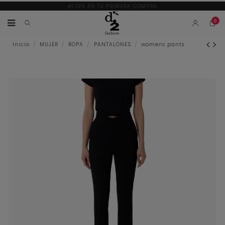
10% EN TU PRIMERA COMPRA
0
Inicio
MUJER
ROPA
PANTALONES
womens pants