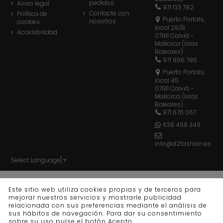
pedidos
Aviso legal
971 133 782
Contacte con
Política de
Puerto Portals,
nosotros
cookies
local 29/B
Accesibilidad
07181 Calviá -
Mallorca (Islas
Baleares)
971 896 785
Puerto Portals,
local 45
07181 Calviá -
Mallorca (Islas
Baleares)
971 676 067
638 468 349
info@d2fashion.es
Select Language
▼
© d2 fashion - Todos los derechos reservados - Powered
Este sitio web utiliza cookies propias y de terceros para
by
bytefactory
mejorar nuestros servicios y mostrarle publicidad
relacionada con sus preferencias mediante el análisis de
sus hábitos de navegación. Para dar su consentimiento
sobre su uso pulse el botón Acepto.