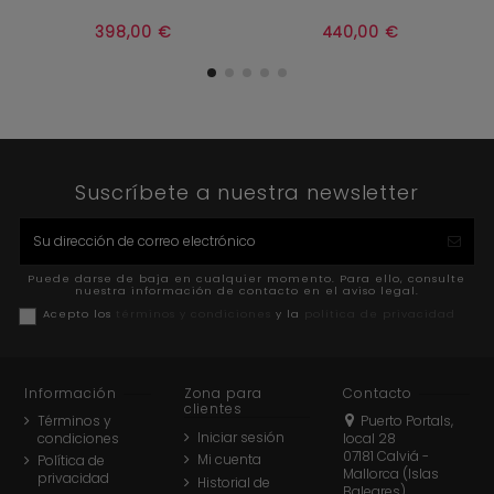


Añadir al carrito
Añadir al carrito
398,00 €
440,00 €
Suscríbete a nuestra newsletter
Puede darse de baja en cualquier momento. Para ello, consulte
nuestra información de contacto en el aviso legal.
Acepto los
términos y condiciones
y la
política de privacidad
Información
Zona para
Contacto
clientes
Términos y
Puerto Portals,
Iniciar sesión
condiciones
local 28
07181 Calviá -
Mi cuenta
Política de
Mallorca (Islas
privacidad
Historial de
Baleares)