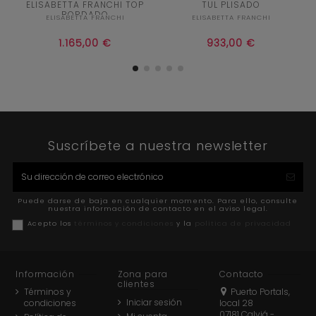
ELISABETTA FRANCHI TOP
TUL PLISADO
ROJO
NEGRO
ROJO
BORDADO
ELISABETTA FRANCHI
ELISABETTA FRANCHI


Añadir al carrito
Añadir al carrito
1.165,00 €
933,00 €
Suscríbete a nuestra newsletter
Puede darse de baja en cualquier momento. Para ello, consulte
nuestra información de contacto en el aviso legal.
Acepto los
términos y condiciones
y la
política de privacidad
Información
Zona para
Contacto
clientes
Términos y
Puerto Portals,
Iniciar sesión
condiciones
local 28
07181 Calviá -