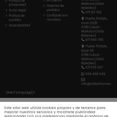
Mi cuenta
Política de
Mallorca (Islas
privacidad
Historial de
Baleares)
pedidos
Aviso legal
971 133 782
Contacte con
Política de
Puerto Portals,
nosotros
cookies
local 29/B
Accesibilidad
07181 Calviá -
Mallorca (Islas
Baleares)
971 896 785
Puerto Portals,
local 45
07181 Calviá -
Mallorca (Islas
Baleares)
971 676 067
638 468 349
info@d2fashion.es
Select Language
▼
© d2 fashion - Todos los derechos reservados - Powered
Este sitio web utiliza cookies propias y de terceros para
by
bytefactory
mejorar nuestros servicios y mostrarle publicidad
relacionada con sus preferencias mediante el análisis de