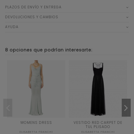
PLAZOS DE ENVÍO Y ENTREGA
DEVOLUCIONES Y CAMBIOS
AYUDA
8 opciones que podrían interesarte:
44
40
42
WOMENS DRESS
VESTIDO RED CARPET DE
TUL PLISADO
TURQUESA
NEGRO
ROJO
ELISABETTA FRANCHI
ELISABETTA FRANCHI