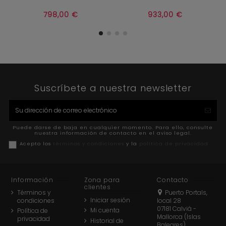


Añadir al carrito
Añadir al carrito
798,00 €
933,00 €
Suscríbete a nuestra newsletter
Puede darse de baja en cualquier momento. Para ello, consulte
nuestra información de contacto en el aviso legal.
Acepto los
términos y condiciones
y la
política de privacidad
Información
Zona para
Contacto
clientes
Términos y
Puerto Portals,
Iniciar sesión
condiciones
local 28
07181 Calviá -
Mi cuenta
Política de
Mallorca (Islas
privacidad
Historial de
Baleares)