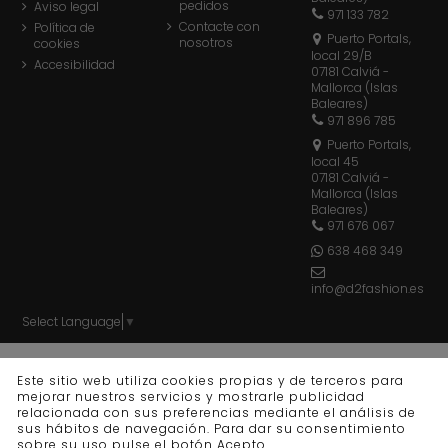
pedidos
Aviso legal
971 133 782
Contacte con
Política de
Puerto Portals,
nosotros
cookies
local 29/B
Accesibilidad
07181 Calviá -
Mallorca (Islas
Baleares)
971 896 785
Puerto Portals,
local 45
07181 Calviá -
Mallorca (Islas
Baleares)
971 676 067
638 468 349
info@d2fashion.es
Select Language
▼
© d2 fashion - Todos los derechos reservados - Powered
Este sitio web utiliza cookies propias y de terceros para
by
bytefactory
mejorar nuestros servicios y mostrarle publicidad
relacionada con sus preferencias mediante el análisis de
sus hábitos de navegación. Para dar su consentimiento
sobre su uso pulse el botón Acepto.