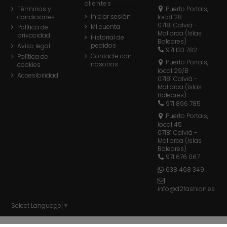
clientes
Términos y
Puerto Portals,
Iniciar sesión
condiciones
local 28
07181 Calviá -
Mi cuenta
Política de
Mallorca (Islas
privacidad
Historial de
Baleares)
pedidos
Aviso legal
971 133 782
Contacte con
Política de
Puerto Portals,
nosotros
cookies
local 29/B
Accesibilidad
07181 Calviá -
Mallorca (Islas
Baleares)
971 896 785
Puerto Portals,
local 45
07181 Calviá -
Mallorca (Islas
Baleares)
971 676 067
638 468 349
info@d2fashion.es
Select Language
▼