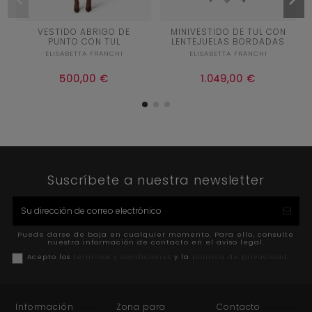
44
40
VESTIDO ABRIGO DE
MINIVESTIDO DE TUL CON
PUNTO CON TUL
LENTEJUELAS BORDADAS
CRUDO
4
ELISABETTA FRANCHI
ELISABETTA FRANCHI


Añadir al carrito
Añadir al carrito
500,00 €
1.049,00 €
Suscríbete a nuestra newsletter
Puede darse de baja en cualquier momento. Para ello, consulte
nuestra información de contacto en el aviso legal.
Acepto los
términos y condiciones
y la
política de privacidad
Información
Zona para
Contacto