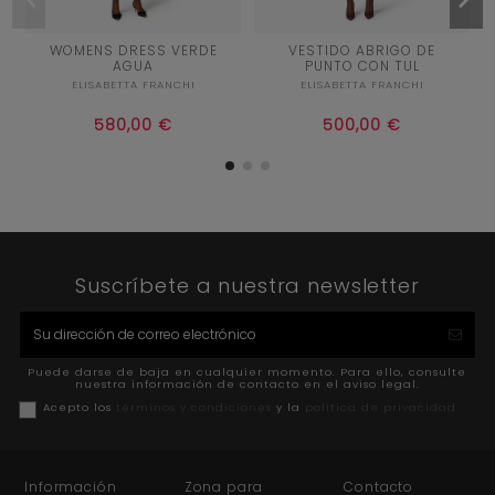
44
44
WOMENS DRESS VERDE
VESTIDO ABRIGO DE
AGUA
PUNTO CON TUL
VERDE AGUA
CRUDO
ELISABETTA FRANCHI
ELISABETTA FRANCHI


Añadir al carrito
Añadir al carrito
580,00 €
500,00 €
Suscríbete a nuestra newsletter
Puede darse de baja en cualquier momento. Para ello, consulte
nuestra información de contacto en el aviso legal.
Acepto los
términos y condiciones
y la
política de privacidad
Información
Zona para
Contacto