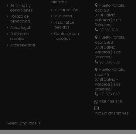
clientes
Términos y
Puerto Portals,
Iniciar sesión
condiciones
local 28
07181 Calviá -
Mi cuenta
Política de
Mallorca (Islas
privacidad
Historial de
Baleares)
pedidos
Aviso legal
971 133 782
Contacte con
Política de
Puerto Portals,
nosotros
cookies
local 29/B
Accesibilidad
07181 Calviá -
Mallorca (Islas
Baleares)
971 896 785
Puerto Portals,
local 45
07181 Calviá -
Mallorca (Islas
Baleares)
971 676 067
638 468 349
info@d2fashion.es
Select Language
▼