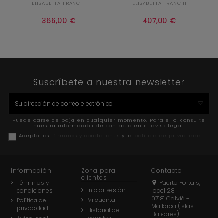
ELISABETTA FRANCHI
ELISABETTA FRANCHI


Añadir al carrito
Añadir al carrito
366,00 €
407,00 €
Suscríbete a nuestra newsletter
Puede darse de baja en cualquier momento. Para ello, consulte
nuestra información de contacto en el aviso legal.
Acepto los
términos y condiciones
y la
política de privacidad
Información
Zona para
Contacto
clientes
Términos y
Puerto Portals,
Iniciar sesión
condiciones
local 28
07181 Calviá -
Mi cuenta
Política de
Mallorca (Islas
privacidad
Historial de
Baleares)
pedidos