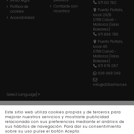
Aviso legal
971 133 782
Contacte con
Política de
Puerto Portals,
nosotros
cookies
local 29/B
Accesibilidad
07181 Calviá -
Mallorca (Islas
Baleares)
971 896 785
Puerto Portals,
local 45
07181 Calviá -
Mallorca (Islas
Baleares)
971 676 067
638 468 349
info@d2fashion.es
Select Language
▼
© d2 fashion - Todos los derechos reservados - Powered
Este sitio web utiliza cookies propias y de terceros para
by
bytefactory
mejorar nuestros servicios y mostrarle publicidad
relacionada con sus preferencias mediante el análisis de
sus hábitos de navegación. Para dar su consentimiento
sobre su uso pulse el botón Acepto.