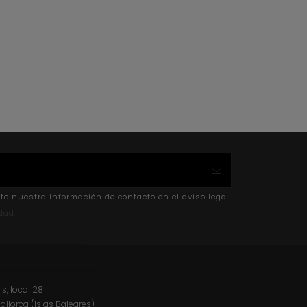
te nuestra información de contacto en el aviso legal.
idad
ls, local 28
Mallorca (Islas Baleares)