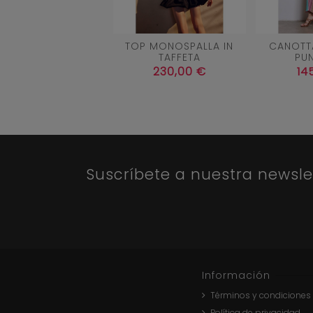
42
NEGRO
TOP MONOSPALLA IN
CANOTTA
TAFFETA
PU


Añadir al carrito
Aña
230,00 €
14
Suscríbete a nuestra newsle
Información
Términos y condiciones
Política de privacidad