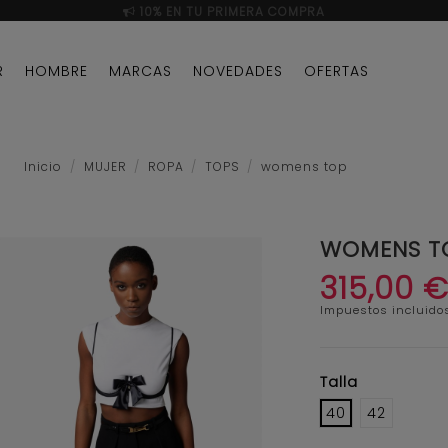
10% EN TU PRIMERA COMPRA
R
HOMBRE
MARCAS
NOVEDADES
OFERTAS
Inicio
MUJER
ROPA
TOPS
womens top
WOMENS T
315,00 
Impuestos incluido
Talla
40
42