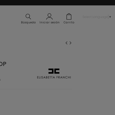
Select Language
▼
Búsqueda
Iniciar sesión
Carrito
OP
€
s