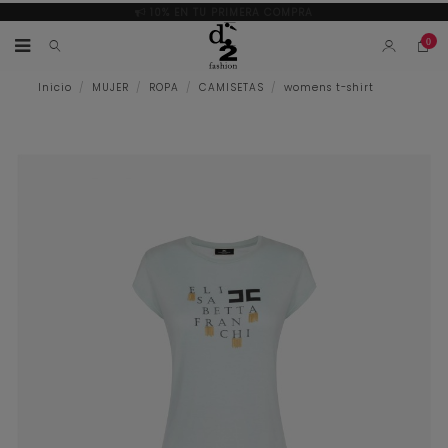
10% EN TU PRIMERA COMPRA
0
Inicio
MUJER
ROPA
CAMISETAS
womens t-shirt