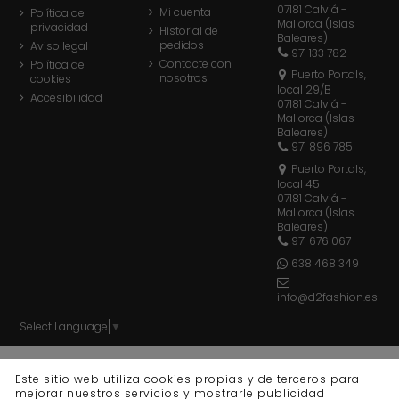
07181 Calviá -
Mi cuenta
Política de
Mallorca (Islas
privacidad
Historial de
Baleares)
pedidos
Aviso legal
971 133 782
Contacte con
Política de
Puerto Portals,
nosotros
cookies
local 29/B
Accesibilidad
07181 Calviá -
Mallorca (Islas
Baleares)
971 896 785
Puerto Portals,
local 45
07181 Calviá -
Mallorca (Islas
Baleares)
971 676 067
638 468 349
info@d2fashion.es
Select Language
▼
© d2 fashion - Todos los derechos reservados - Powered
Este sitio web utiliza cookies propias y de terceros para
by
bytefactory
mejorar nuestros servicios y mostrarle publicidad