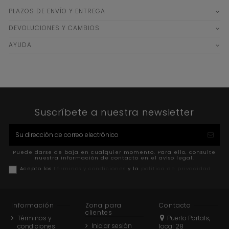
PLAZOS DE ENVÍO Y ENTREGA
DEVOLUCIONES Y CAMBIOS
AYUDA
Suscríbete a nuestra newsletter
Puede darse de baja en cualquier momento. Para ello, consulte
nuestra información de contacto en el aviso legal.
Acepto los
términos y condiciones
y la
política de privacidad
Información
Zona para
Contacto
clientes
Términos y
Puerto Portals,
Iniciar sesión
condiciones
local 28