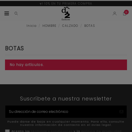
10% EN TU PRIMERA COMPRA
0
Inicio
HOMBRE
CALZADO
BOTAS
BOTAS
No hay artículos.
Suscríbete a nuestra newsletter
Puede darse de baja en cualquier momento. Para ello, consulte
nuestra información de contacto en el aviso legal.
Acepto los
términos y condiciones
y la
política de privacidad