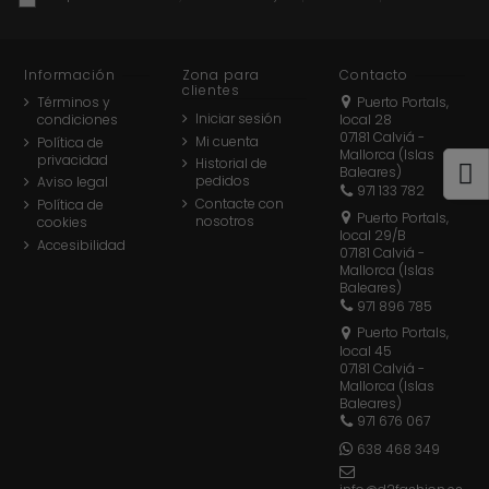
Información
Zona para
Contacto
clientes
Términos y
Puerto Portals,
Iniciar sesión
condiciones
local 28
07181 Calviá -
Mi cuenta
Política de
Mallorca (Islas
privacidad
Historial de
Baleares)
pedidos
Aviso legal
971 133 782
Contacte con
Política de
Puerto Portals,
nosotros
cookies
local 29/B
Accesibilidad
07181 Calviá -
Mallorca (Islas
Baleares)
971 896 785
Puerto Portals,
local 45
07181 Calviá -
Mallorca (Islas
Baleares)
971 676 067
638 468 349