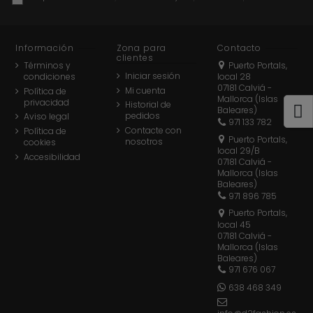
Información
Zona para
Contacto
clientes
Términos y
Puerto Portals,
Iniciar sesión
condiciones
local 28
07181 Calviá -
Mi cuenta
Política de
Mallorca (Islas
privacidad
Historial de
Baleares)
pedidos
Aviso legal
971 133 782
Contacte con
Política de
Puerto Portals,
nosotros
cookies
local 29/B
Accesibilidad
07181 Calviá -
Mallorca (Islas
Baleares)
971 896 785
Puerto Portals,
local 45
07181 Calviá -
Mallorca (Islas
Baleares)
971 676 067
638 468 349