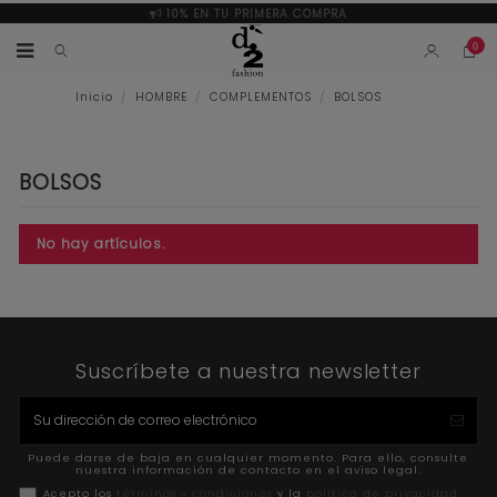
10% EN TU PRIMERA COMPRA
0
Inicio
HOMBRE
COMPLEMENTOS
BOLSOS
BOLSOS
No hay artículos.
Suscríbete a nuestra newsletter
Puede darse de baja en cualquier momento. Para ello, consulte
nuestra información de contacto en el aviso legal.
Acepto los
términos y condiciones
y la
política de privacidad